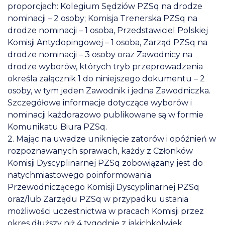
proporcjach: Kolegium Sędziów PZSq na drodze
nominacji – 2 osoby; Komisja Trenerska PZSq na
drodze nominacji – 1 osoba, Przedstawiciel Polskiej
Komisji Antydopingowej – 1 osoba, Zarząd PZSq na
drodze nominacji – 3 osoby oraz Zawodnicy na
drodze wyborów, których tryb przeprowadzenia
określa załącznik 1 do niniejszego dokumentu – 2
osoby, w tym jeden Zawodnik i jedna Zawodniczka.
Szczegółowe informacje dotyczące wyborów i
nominacji każdorazowo publikowane są w formie
Komunikatu Biura PZSq.
2. Mając na uwadze uniknięcie zatorów i opóźnień w
rozpoznawanych sprawach, każdy z Członków
Komisji Dyscyplinarnej PZSq zobowiązany jest do
natychmiastowego poinformowania
Przewodniczącego Komisji Dyscyplinarnej PZSq
oraz/lub Zarządu PZSq w przypadku ustania
możliwości uczestnictwa w pracach Komisji przez
okres dłuższy niż 4 tygodnie z jakichkolwiek