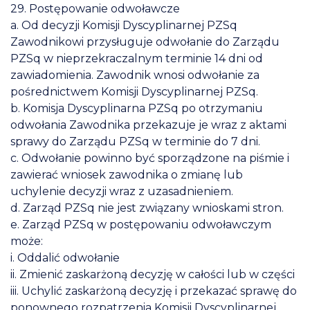
29. Postępowanie odwoławcze
a. Od decyzji Komisji Dyscyplinarnej PZSq
Zawodnikowi przysługuje odwołanie do Zarządu
PZSq w nieprzekraczalnym terminie 14 dni od
zawiadomienia. Zawodnik wnosi odwołanie za
pośrednictwem Komisji Dyscyplinarnej PZSq.
b. Komisja Dyscyplinarna PZSq po otrzymaniu
odwołania Zawodnika przekazuje je wraz z aktami
sprawy do Zarządu PZSq w terminie do 7 dni.
c. Odwołanie powinno być sporządzone na piśmie i
zawierać wniosek zawodnika o zmianę lub
uchylenie decyzji wraz z uzasadnieniem.
d. Zarząd PZSq nie jest związany wnioskami stron.
e. Zarząd PZSq w postępowaniu odwoławczym
może:
i. Oddalić odwołanie
ii. Zmienić zaskarżoną decyzję w całości lub w części
iii. Uchylić zaskarżoną decyzję i przekazać sprawę do
ponownego rozpatrzenia Komisji Dyscyplinarnej