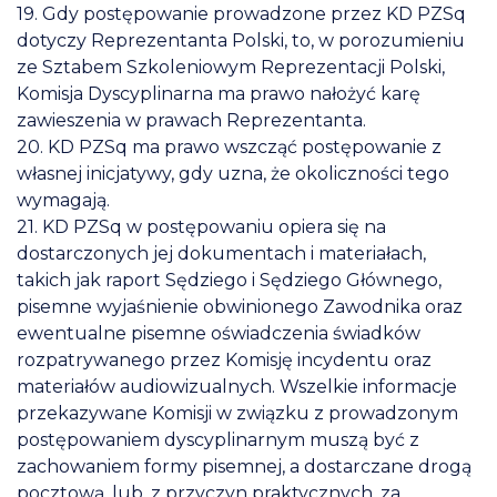
19. Gdy postępowanie prowadzone przez KD PZSq
dotyczy Reprezentanta Polski, to, w porozumieniu
ze Sztabem Szkoleniowym Reprezentacji Polski,
Komisja Dyscyplinarna ma prawo nałożyć karę
zawieszenia w prawach Reprezentanta.
20. KD PZSq ma prawo wszcząć postępowanie z
własnej inicjatywy, gdy uzna, że okoliczności tego
wymagają.
21. KD PZSq w postępowaniu opiera się na
dostarczonych jej dokumentach i materiałach,
takich jak raport Sędziego i Sędziego Głównego,
pisemne wyjaśnienie obwinionego Zawodnika oraz
ewentualne pisemne oświadczenia świadków
rozpatrywanego przez Komisję incydentu oraz
materiałów audiowizualnych. Wszelkie informacje
przekazywane Komisji w związku z prowadzonym
postępowaniem dyscyplinarnym muszą być z
zachowaniem formy pisemnej, a dostarczane drogą
pocztową, lub, z przyczyn praktycznych, za