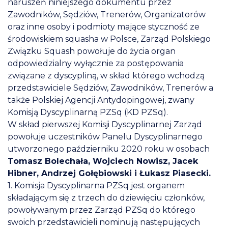
naruszeń niniejszego dokumentu przez
Zawodników, Sędziów, Trenerów, Organizatorów
oraz inne osoby i podmioty mające styczność ze
środowiskiem squasha w Polsce, Zarząd Polskiego
Związku Squash powołuje do życia organ
odpowiedzialny wyłącznie za postępowania
związane z dyscypliną, w skład którego wchodzą
przedstawiciele Sędziów, Zawodników, Trenerów a
także Polskiej Agencji Antydopingowej, zwany
Komisją Dyscyplinarną PZSq (KD PZSq).
W skład pierwszej Komisji Dyscyplinarnej Zarząd
powołuje uczestników Panelu Dyscyplinarnego
utworzonego październiku 2020 roku w osobach
Tomasz Bolechała, Wojciech Nowisz, Jacek
Hibner, Andrzej Gołębiowski i Łukasz Piasecki.
1. Komisja Dyscyplinarna PZSq jest organem
składającym się z trzech do dziewięciu członków,
powoływanym przez Zarząd PZSq do którego
swoich przedstawicieli nominują następujących