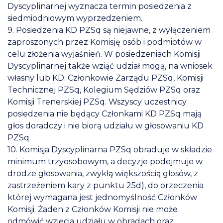
Dyscyplinarnej wyznacza termin posiedzenia z
siedmiodniowym wyprzedzeniem.
9. Posiedzenia KD PZSq są niejawne, z wyłączeniem
zaproszonych przez Komisję osób i podmiotów w
celu złożenia wyjaśnień. W posiedzeniach Komisji
Dyscyplinarnej także wziąć udział mogą, na wniosek
własny lub KD: Członkowie Zarządu PZSq, Komisji
Technicznej PZSq, Kolegium Sędziów PZSq oraz
Komisji Trenerskiej PZSq. Wszyscy uczestnicy
posiedzenia nie będący Członkami KD PZSq mają
głos doradczy i nie biorą udziału w głosowaniu KD
PZSq.
10. Komisja Dyscyplinarna PZSq obraduje w składzie
minimum trzyosobowym, a decyzje podejmuje w
drodze głosowania, zwykłą większością głosów, z
zastrzeżeniem kary z punktu 25d), do orzeczenia
której wymagana jest jednomyślność Członków
Komisji. Żaden z Członków Komisji nie może
odmówić wzięcia udziału w obradach oraz