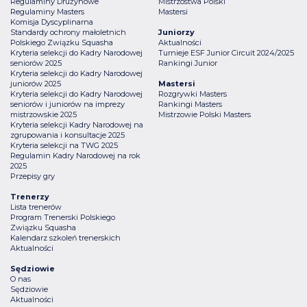
Regulaminy Drużynowe
Mistrzostwa Polski
Regulaminy Masters
Mastersi
Komisja Dyscyplinarna
Standardy ochrony małoletnich
Juniorzy
Polskiego Związku Squasha
Aktualności
Kryteria selekcji do Kadry Narodowej
Turnieje ESF Junior Circuit 2024/2025
seniorów 2025
Rankingi Junior
Kryteria selekcji do Kadry Narodowej
juniorów 2025
Mastersi
Kryteria selekcji do Kadry Narodowej
Rozgrywki Masters
seniorów i juniorów na imprezy
Rankingi Masters
mistrzowskie 2025
Mistrzowie Polski Masters
Kryteria selekcji Kadry Narodowej na
zgrupowania i konsultacje 2025
Kryteria selekcji na TWG 2025
Regulamin Kadry Narodowej na rok
2025
Przepisy gry
Trenerzy
Lista trenerów
Program Trenerski Polskiego
Związku Squasha
Kalendarz szkoleń trenerskich
Aktualności
Sędziowie
O nas
Sędziowie
Aktualności