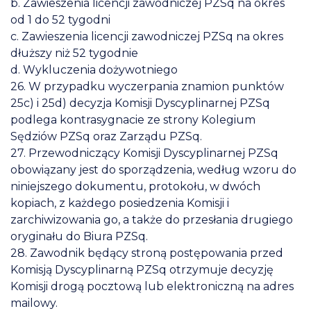
b. Zawieszenia licencji zawodniczej PZSq na okres
od 1 do 52 tygodni
c. Zawieszenia licencji zawodniczej PZSq na okres
dłuższy niż 52 tygodnie
d. Wykluczenia dożywotniego
26. W przypadku wyczerpania znamion punktów
25c) i 25d) decyzja Komisji Dyscyplinarnej PZSq
podlega kontrasygnacie ze strony Kolegium
Sędziów PZSq oraz Zarządu PZSq.
27. Przewodniczący Komisji Dyscyplinarnej PZSq
obowiązany jest do sporządzenia, według wzoru do
niniejszego dokumentu, protokołu, w dwóch
kopiach, z każdego posiedzenia Komisji i
zarchiwizowania go, a także do przesłania drugiego
oryginału do Biura PZSq.
28. Zawodnik będący stroną postępowania przed
Komisją Dyscyplinarną PZSq otrzymuje decyzję
Komisji drogą pocztową lub elektroniczną na adres
mailowy.