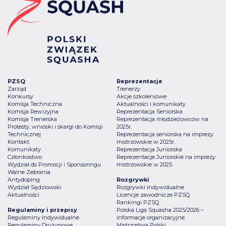
PZSQ
Reprezentacje
Zarząd
Trenerzy
Konkursy
Akcje szkoleniowe
Komisja Techniczna
Aktualności i komunikaty
Komisja Rewizyjna
Reprezentacja Seniorska
Komisja Trenerska
Reprezentacja młodzieżowców na
Protesty, wnioski i skargi do Komisji
2025r.
Technicznej
Reprezentacja seniorska na imprezy
Kontakt
mistrzowskie w 2025r.
Komunikaty
Reprezentacja Juniorska
Członkostwo
Reprezentacje Juniorskie na imprezy
Wydział ds Promocji i Sponsoringu
mistrzowskie w 2025
Walne Zebrania
Antydoping
Rozgrywki
Wydział Sędziowski
Rozgrywki indywidualne
Aktualności
Licencje zawodnicze PZSQ
Rankingi PZSQ
Regulaminy i przepisy
Polska Liga Squasha 2025/2026 –
Regulaminy Indywidualne
informacje organizacyjne
Regulaminy Drużynowe
Mistrzostwa Polski