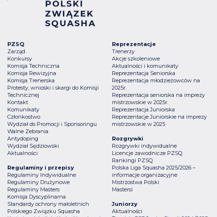
PZSQ
Reprezentacje
Zarząd
Trenerzy
Konkursy
Akcje szkoleniowe
Komisja Techniczna
Aktualności i komunikaty
Komisja Rewizyjna
Reprezentacja Seniorska
Komisja Trenerska
Reprezentacja młodzieżowców na
Protesty, wnioski i skargi do Komisji
2025r.
Technicznej
Reprezentacja seniorska na imprezy
Kontakt
mistrzowskie w 2025r.
Komunikaty
Reprezentacja Juniorska
Członkostwo
Reprezentacje Juniorskie na imprezy
Wydział ds Promocji i Sponsoringu
mistrzowskie w 2025
Walne Zebrania
Antydoping
Rozgrywki
Wydział Sędziowski
Rozgrywki indywidualne
Aktualności
Licencje zawodnicze PZSQ
Rankingi PZSQ
Regulaminy i przepisy
Polska Liga Squasha 2025/2026 –
Regulaminy Indywidualne
informacje organizacyjne
Regulaminy Drużynowe
Mistrzostwa Polski
Regulaminy Masters
Mastersi
Komisja Dyscyplinarna
Standardy ochrony małoletnich
Juniorzy
Polskiego Związku Squasha
Aktualności