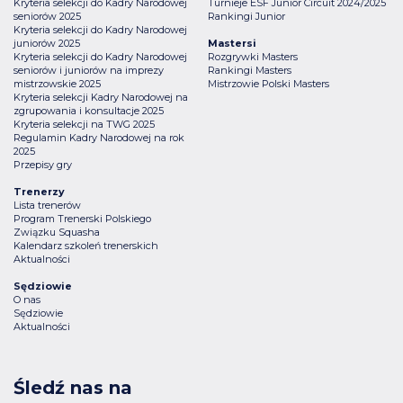
Kryteria selekcji do Kadry Narodowej
Turnieje ESF Junior Circuit 2024/2025
seniorów 2025
Rankingi Junior
Kryteria selekcji do Kadry Narodowej
juniorów 2025
Mastersi
Kryteria selekcji do Kadry Narodowej
Rozgrywki Masters
seniorów i juniorów na imprezy
Rankingi Masters
mistrzowskie 2025
Mistrzowie Polski Masters
Kryteria selekcji Kadry Narodowej na
zgrupowania i konsultacje 2025
Kryteria selekcji na TWG 2025
Regulamin Kadry Narodowej na rok
2025
Przepisy gry
Trenerzy
Lista trenerów
Program Trenerski Polskiego
Związku Squasha
Kalendarz szkoleń trenerskich
Aktualności
Sędziowie
O nas
Sędziowie
Aktualności
Śledź nas na