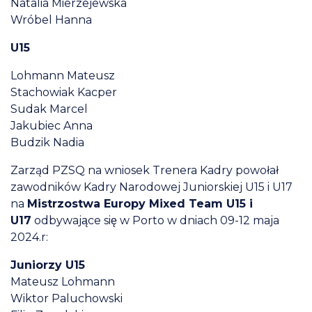
Natalia Mierzejewska
Wróbel Hanna
U15
Lohmann Mateusz
Stachowiak Kacper
Sudak Marcel
Jakubiec Anna
Budzik Nadia
Zarząd PZSQ na wniosek Trenera Kadry powołał
zawodników Kadry Narodowej Juniorskiej U15 i U17
na
Mistrzostwa Europy Mixed Team U15 i
U17
odbywające się w Porto w dniach 09-12 maja
2024.r:
Juniorzy U15
Mateusz Lohmann
Wiktor Paluchowski