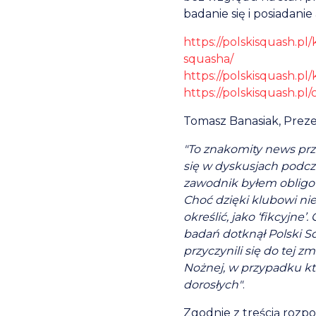
badanie się i posiadani
https://polskisquash.p
squasha/
https://polskisquash.p
https://polskisquash.p
Tomasz Banasiak, Prez
"To znakomity news prz
się w dyskusjach podcz
zawodnik byłem obligow
Choć dzięki klubowi nie
określić, jako ‘fikcyjne
badań dotknął Polski S
przyczynili się do tej z
Nożnej, w przypadku któ
dorosłych"
.
Zgodnie z treścią rozpo