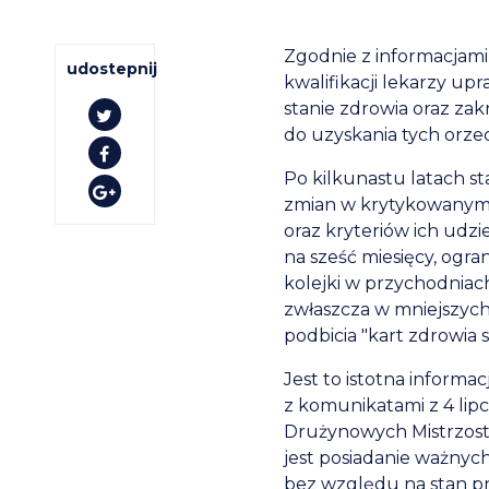
Zgodnie z informacjami,
udostepnij
kwalifikacji lekarzy u
stanie zdrowia oraz za
do uzyskania tych orze
Po kilkunastu latach s
zmian w krytykowanym 
oraz kryteriów ich udzi
na sześć miesięcy, ogra
kolejki w przychodniac
zwłaszcza w mniejszych
podbicia "kart zdrowia 
Jest to istotna inform
z komunikatami z 4 lipc
Drużynowych Mistrzost
jest posiadanie ważnyc
bez względu na stan p