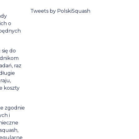
Tweets by PolskiSquash
ady
ich o
ezbędnych
 się do
odnikom
adań, raz
długie
raju,
e koszty
że zgodnie
ch i
nieczne
squash,
regularne