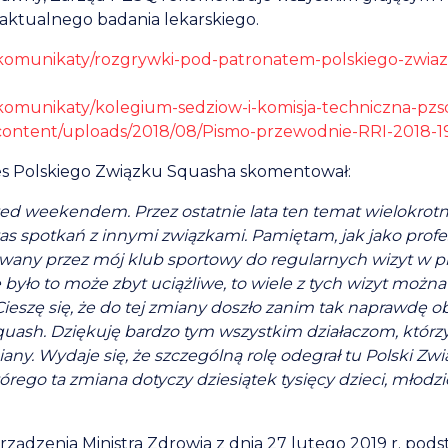
e aktualnego badania lekarskiego.
l/komunikaty/rozgrywki-pod-patronatem-polskiego-zwia
l/komunikaty/kolegium-sedziow-i-komisja-techniczna-pzs
l/content/uploads/2018/08/Pismo-przewodnie-RRI-2018-1
es Polskiego Związku Squasha skomentował:
ed weekendem. Przez ostatnie lata ten temat wielokrotn
as spotkań z innymi związkami. Pamiętam, jak jako profe
any przez mój klub sportowy do regularnych wizyt w p
 było to może zbyt uciążliwe, to wiele z tych wizyt można
’. Cieszę się, że do tej zmiany doszło zanim tak naprawdę 
quash. Dziękuję bardzo tym wszystkim działaczom, którz
miany. Wydaje się, że szczególną rolę odegrał tu Polski Zwi
rego ta zmiana dotyczy dziesiątek tysięcy dzieci, młodzie
rządzenia Ministra Zdrowia z dnia 27 lutego 2019 r. po