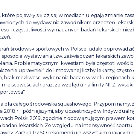
 które pojawiły się dzisiaj w mediach ulegają zmianie zas
prawnionych do wydawania zawodnikom orzeczeń lekarsk
kresu i częstotliwości wymaganych badań lekarskich ni
czeń.
tarań środowisk sportowych w Polsce, udało doprowadzić
sposobie wystawiania tzw. zaświadczeń lekarskich zaw
elania. Problematycznymi kwestiami była częstotliwość b
niczenie uprawnień do limitowanej liczby lekarzy, często 
h, brak możliwości wykonania badań w wielu regionach k
 miejscowościach oraz, ze względu na limity NFZ, wysoki
sportowca".
acja dla całego środowiska squashowego. Przypominamy, 
a 2018 r. i późniejszymi, aby uczestniczyć w Indywidualny
wach Polski 2019, zgodnie z obowiązującym prawem ko
h badań lekarskich. Ze względu na intensywność sportu 
rawny, Zarząd PZSQ rekomenduje wszystkim grającym 