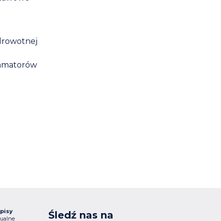
drowotnej
 amatorów
pisy
Śledź nas na
ualne