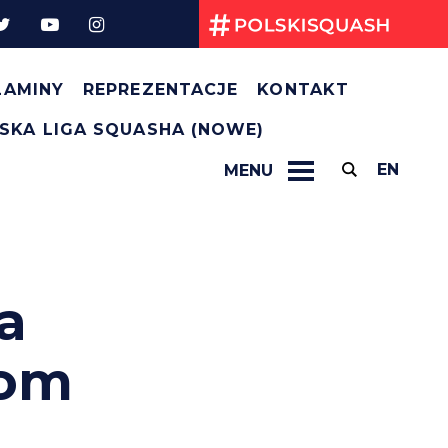
Kryteria selekcji na TWG 2025
Regulamin Kadry Narodowej na rok 2025
Przepisy gry
LAMINY
REPREZENTACJE
KONTAKT
SKA LIGA SQUASHA (NOWE)
EN
MENU
a
kom