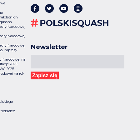
owe
na
ałoletnich
Squasha
 Kadry Narodowej
 Kadry Narodowej
 Kadry Narodowej
Newsletter
na imprezy
dry Narodowej na
tacje 2025
 TWG 2025
rodowej na rok
Zapisz się
olskiego
enerskich