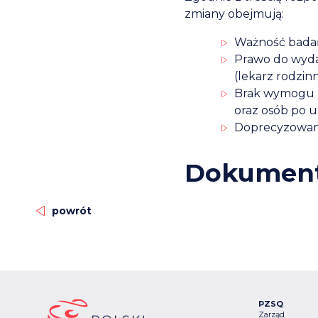
zmiany obejmują:
Ważność badań 
Prawo do wyda
(lekarz rodzin
Brak wymogu 
oraz osób po u
Doprecyzowani
Dokument
powrót
PZSQ
Zarząd