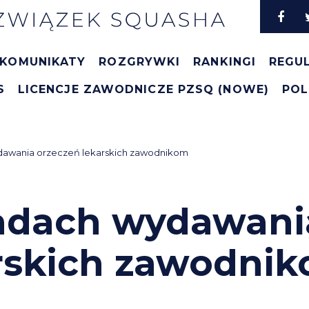
KOMUNIKATY
ROZGRYWKI
RANKINGI
REGU
S
LICENCJE ZAWODNICZE PZSQ (NOWE)
POL
dawania orzeczeń lekarskich zawodnikom
adach wydawani
rskich zawodni