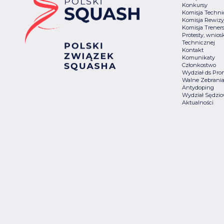
Konkursy
Komisja Techn
Komisja Rewizy
Komisja Trener
Protesty, wniosk
Technicznej
Kontakt
Komunikaty
Członkostwo
Wydział ds Pro
Walne Zebrani
Antydoping
Wydział Sędzio
Aktualności