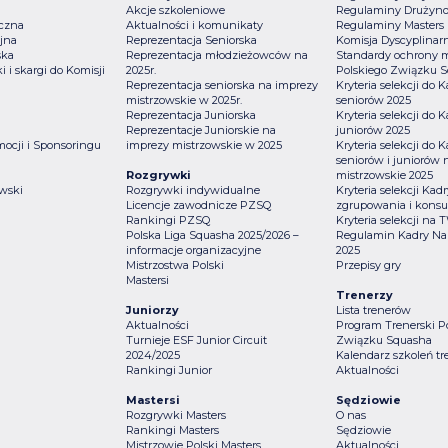
Akcje szkoleniowe
Regulaminy Drużyn
iczna
Aktualności i komunikaty
Regulaminy Masters
jna
Reprezentacja Seniorska
Komisja Dyscyplinar
ska
Reprezentacja młodzieżowców na
Standardy ochrony m
i i skargi do Komisji
2025r.
Polskiego Związku 
Reprezentacja seniorska na imprezy
Kryteria selekcji do
mistrzowskie w 2025r.
seniorów 2025
Reprezentacja Juniorska
Kryteria selekcji do
Reprezentacje Juniorskie na
juniorów 2025
mocji i Sponsoringu
imprezy mistrzowskie w 2025
Kryteria selekcji do
a
seniorów i juniorów 
Rozgrywki
mistrzowskie 2025
wski
Rozgrywki indywidualne
Kryteria selekcji Ka
Licencje zawodnicze PZSQ
zgrupowania i konsul
Rankingi PZSQ
Kryteria selekcji na
Polska Liga Squasha 2025/2026 –
Regulamin Kadry Na
informacje organizacyjne
2025
Mistrzostwa Polski
Przepisy gry
Mastersi
Trenerzy
Juniorzy
Lista trenerów
Aktualności
Program Trenerski P
Turnieje ESF Junior Circuit
Związku Squasha
2024/2025
Kalendarz szkoleń tr
Rankingi Junior
Aktualności
Mastersi
Sędziowie
Rozgrywki Masters
O nas
Rankingi Masters
Sędziowie
Mistrzowie Polski Masters
Aktualności