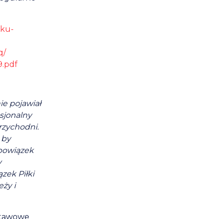
zku-
q/
9.pdf
ie pojawiał
sjonalny
rzychodni.
 by
obowiązek
y
ązek Piłki
ży i
dstawowe