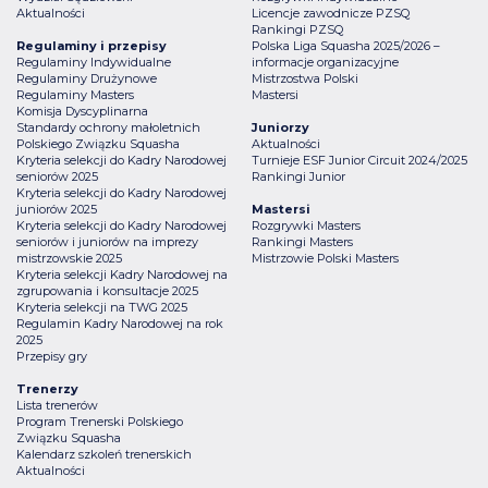
Aktualności
Licencje zawodnicze PZSQ
Rankingi PZSQ
Regulaminy i przepisy
Polska Liga Squasha 2025/2026 –
Regulaminy Indywidualne
informacje organizacyjne
Regulaminy Drużynowe
Mistrzostwa Polski
Regulaminy Masters
Mastersi
Komisja Dyscyplinarna
Standardy ochrony małoletnich
Juniorzy
Polskiego Związku Squasha
Aktualności
Kryteria selekcji do Kadry Narodowej
Turnieje ESF Junior Circuit 2024/2025
seniorów 2025
Rankingi Junior
Kryteria selekcji do Kadry Narodowej
juniorów 2025
Mastersi
Kryteria selekcji do Kadry Narodowej
Rozgrywki Masters
seniorów i juniorów na imprezy
Rankingi Masters
mistrzowskie 2025
Mistrzowie Polski Masters
Kryteria selekcji Kadry Narodowej na
zgrupowania i konsultacje 2025
Kryteria selekcji na TWG 2025
Regulamin Kadry Narodowej na rok
2025
Przepisy gry
Trenerzy
Lista trenerów
Program Trenerski Polskiego
Związku Squasha
Kalendarz szkoleń trenerskich
Aktualności