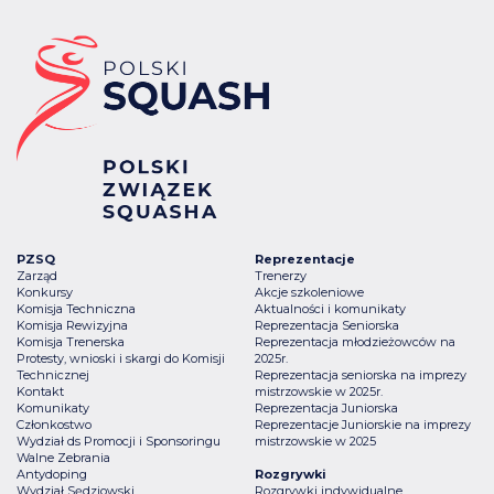
PZSQ
Reprezentacje
Zarząd
Trenerzy
Konkursy
Akcje szkoleniowe
Komisja Techniczna
Aktualności i komunikaty
Komisja Rewizyjna
Reprezentacja Seniorska
Komisja Trenerska
Reprezentacja młodzieżowców na
Protesty, wnioski i skargi do Komisji
2025r.
Technicznej
Reprezentacja seniorska na imprezy
Kontakt
mistrzowskie w 2025r.
Komunikaty
Reprezentacja Juniorska
Członkostwo
Reprezentacje Juniorskie na imprezy
Wydział ds Promocji i Sponsoringu
mistrzowskie w 2025
Walne Zebrania
Antydoping
Rozgrywki
Wydział Sędziowski
Rozgrywki indywidualne