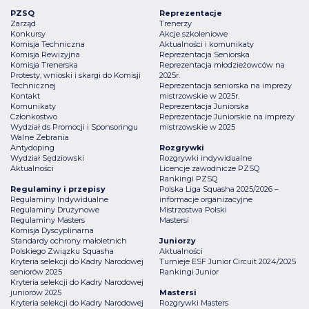
PZSQ
Reprezentacje
Zarząd
Trenerzy
Konkursy
Akcje szkoleniowe
Komisja Techniczna
Aktualności i komunikaty
Komisja Rewizyjna
Reprezentacja Seniorska
Komisja Trenerska
Reprezentacja młodzieżowców na
Protesty, wnioski i skargi do Komisji
2025r.
Technicznej
Reprezentacja seniorska na imprezy
Kontakt
mistrzowskie w 2025r.
Komunikaty
Reprezentacja Juniorska
Członkostwo
Reprezentacje Juniorskie na imprezy
Wydział ds Promocji i Sponsoringu
mistrzowskie w 2025
Walne Zebrania
Antydoping
Rozgrywki
Wydział Sędziowski
Rozgrywki indywidualne
Aktualności
Licencje zawodnicze PZSQ
Rankingi PZSQ
Regulaminy i przepisy
Polska Liga Squasha 2025/2026 –
Regulaminy Indywidualne
informacje organizacyjne
Regulaminy Drużynowe
Mistrzostwa Polski
Regulaminy Masters
Mastersi
Komisja Dyscyplinarna
Standardy ochrony małoletnich
Juniorzy
Polskiego Związku Squasha
Aktualności
Kryteria selekcji do Kadry Narodowej
Turnieje ESF Junior Circuit 2024/2025
seniorów 2025
Rankingi Junior
Kryteria selekcji do Kadry Narodowej
juniorów 2025
Mastersi
Kryteria selekcji do Kadry Narodowej
Rozgrywki Masters