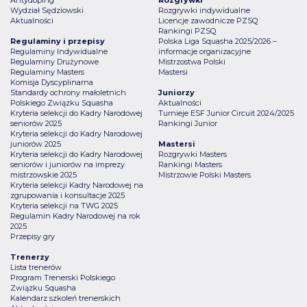
Antydoping
Rozgrywki
Wydział Sędziowski
Rozgrywki indywidualne
Aktualności
Licencje zawodnicze PZSQ
Rankingi PZSQ
Regulaminy i przepisy
Polska Liga Squasha 2025/2026 –
Regulaminy Indywidualne
informacje organizacyjne
Regulaminy Drużynowe
Mistrzostwa Polski
Regulaminy Masters
Mastersi
Komisja Dyscyplinarna
Standardy ochrony małoletnich
Juniorzy
Polskiego Związku Squasha
Aktualności
Kryteria selekcji do Kadry Narodowej
Turnieje ESF Junior Circuit 2024/2025
seniorów 2025
Rankingi Junior
Kryteria selekcji do Kadry Narodowej
juniorów 2025
Mastersi
Kryteria selekcji do Kadry Narodowej
Rozgrywki Masters
seniorów i juniorów na imprezy
Rankingi Masters
mistrzowskie 2025
Mistrzowie Polski Masters
Kryteria selekcji Kadry Narodowej na
zgrupowania i konsultacje 2025
Kryteria selekcji na TWG 2025
Regulamin Kadry Narodowej na rok
2025
Przepisy gry
Trenerzy
Lista trenerów
Program Trenerski Polskiego
Związku Squasha
Kalendarz szkoleń trenerskich