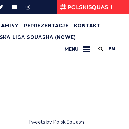
Kryteria selekcji na TWG 2025
Regulamin Kadry Narodowej na rok 2025
Przepisy gry
LAMINY
REPREZENTACJE
KONTAKT
SKA LIGA SQUASHA (NOWE)
EN
MENU
Tweets by PolskiSquash