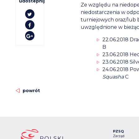
udostepnij
Ze względu na niedopeł
niedostarczenia w odpo
turniejowych oraz/lub 
uwzględnione w bieżąc
22.06.2018 Dr
B
23.06.2018 He
23.06.2018 Sil
24.06.2018 P
Squasha
C
powrót
PZSQ
Zarząd