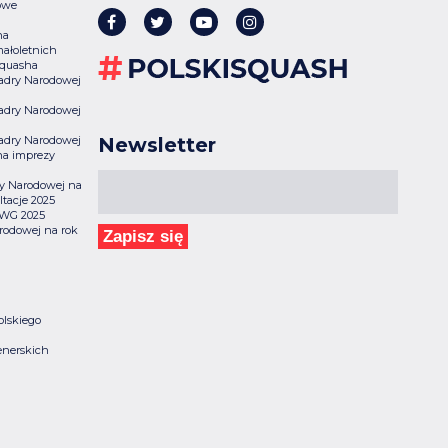
owe
na
ałoletnich
Squasha
 Kadry Narodowej
 Kadry Narodowej
 Kadry Narodowej
Newsletter
na imprezy
dry Narodowej na
tacje 2025
 TWG 2025
rodowej na rok
Zapisz się
olskiego
enerskich