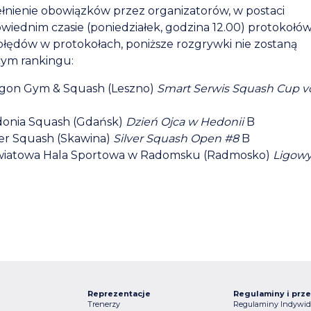
nienie obowiązków przez organizatorów, w postaci
wiednim czasie (poniedziałek, godzina 12.00) protokołó
błędów w protokołach, poniższe rozgrywki nie zostaną
ym rankingu:
agon Gym & Squash (Leszno)
Smart Serwis Squash Cup vol.
donia Squash (Gdańsk)
Dzień Ojca w Hedonii
B
ver Squash (Skawina)
Silver Squash Open #8
B
owiatowa Hala Sportowa w Radomsku (Radmosko)
Ligowy
Reprezentacje
Regulaminy i prze
Trenerzy
Regulaminy Indywid