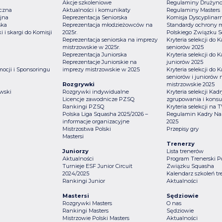
Akcje szkoleniowe
Regulaminy Drużyn
iczna
Aktualności i komunikaty
Regulaminy Masters
jna
Reprezentacja Seniorska
Komisja Dyscyplinar
ska
Reprezentacja młodzieżowców na
Standardy ochrony m
i i skargi do Komisji
2025r.
Polskiego Związku 
Reprezentacja seniorska na imprezy
Kryteria selekcji do
mistrzowskie w 2025r.
seniorów 2025
Reprezentacja Juniorska
Kryteria selekcji do
Reprezentacje Juniorskie na
juniorów 2025
mocji i Sponsoringu
imprezy mistrzowskie w 2025
Kryteria selekcji do
a
seniorów i juniorów 
Rozgrywki
mistrzowskie 2025
wski
Rozgrywki indywidualne
Kryteria selekcji Ka
Licencje zawodnicze PZSQ
zgrupowania i konsul
Rankingi PZSQ
Kryteria selekcji na
Polska Liga Squasha 2025/2026 –
Regulamin Kadry Na
informacje organizacyjne
2025
Mistrzostwa Polski
Przepisy gry
Mastersi
Trenerzy
Juniorzy
Lista trenerów
Aktualności
Program Trenerski P
Turnieje ESF Junior Circuit
Związku Squasha
2024/2025
Kalendarz szkoleń tr
Rankingi Junior
Aktualności
Mastersi
Sędziowie
Rozgrywki Masters
O nas
Rankingi Masters
Sędziowie
Mistrzowie Polski Masters
Aktualności