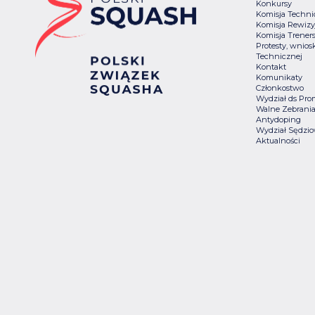
Konkursy
Komisja Techn
Komisja Rewizy
Komisja Trener
Protesty, wniosk
Technicznej
Kontakt
Komunikaty
Członkostwo
Wydział ds Pro
Walne Zebrani
Antydoping
Wydział Sędzio
Aktualności