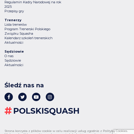
Regulamin Kadry Narodowej na rok
2025
Przepisy gry
Trenerzy
Lista trenerów
Program Trenerski Polskiego
Związku Squasha
Kalendarz szkoleń trenerskich
Aktualności
Sędziowie
O nas
Sędziowie
Aktualności
Śledź nas na
Strona korzysta z plików cookie w celu realizacji usług zgodnie z Polityką Cookies.