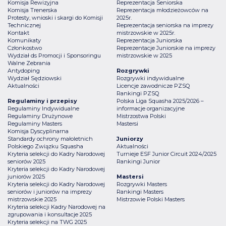
Komisja Rewizyjna
Reprezentacja Seniorska
Komisja Trenerska
Reprezentacja młodzieżowców na
Protesty, wnioski i skargi do Komisji
2025r.
Technicznej
Reprezentacja seniorska na imprezy
Kontakt
mistrzowskie w 2025r.
Komunikaty
Reprezentacja Juniorska
Członkostwo
Reprezentacje Juniorskie na imprezy
Wydział ds Promocji i Sponsoringu
mistrzowskie w 2025
Walne Zebrania
Antydoping
Rozgrywki
Wydział Sędziowski
Rozgrywki indywidualne
Aktualności
Licencje zawodnicze PZSQ
Rankingi PZSQ
Regulaminy i przepisy
Polska Liga Squasha 2025/2026 –
Regulaminy Indywidualne
informacje organizacyjne
Regulaminy Drużynowe
Mistrzostwa Polski
Regulaminy Masters
Mastersi
Komisja Dyscyplinarna
Standardy ochrony małoletnich
Juniorzy
Polskiego Związku Squasha
Aktualności
Kryteria selekcji do Kadry Narodowej
Turnieje ESF Junior Circuit 2024/2025
seniorów 2025
Rankingi Junior
Kryteria selekcji do Kadry Narodowej
juniorów 2025
Mastersi
Kryteria selekcji do Kadry Narodowej
Rozgrywki Masters
seniorów i juniorów na imprezy
Rankingi Masters
mistrzowskie 2025
Mistrzowie Polski Masters
Kryteria selekcji Kadry Narodowej na
zgrupowania i konsultacje 2025
Kryteria selekcji na TWG 2025