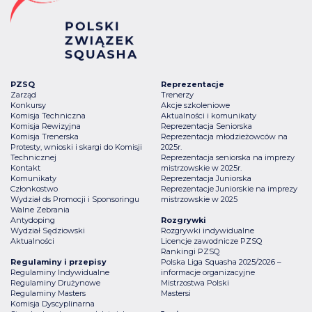
PZSQ
Reprezentacje
Zarząd
Trenerzy
Konkursy
Akcje szkoleniowe
Komisja Techniczna
Aktualności i komunikaty
Komisja Rewizyjna
Reprezentacja Seniorska
Komisja Trenerska
Reprezentacja młodzieżowców na
Protesty, wnioski i skargi do Komisji
2025r.
Technicznej
Reprezentacja seniorska na imprezy
Kontakt
mistrzowskie w 2025r.
Komunikaty
Reprezentacja Juniorska
Członkostwo
Reprezentacje Juniorskie na imprezy
Wydział ds Promocji i Sponsoringu
mistrzowskie w 2025
Walne Zebrania
Antydoping
Rozgrywki
Wydział Sędziowski
Rozgrywki indywidualne
Aktualności
Licencje zawodnicze PZSQ
Rankingi PZSQ
Regulaminy i przepisy
Polska Liga Squasha 2025/2026 –
Regulaminy Indywidualne
informacje organizacyjne
Regulaminy Drużynowe
Mistrzostwa Polski
Regulaminy Masters
Mastersi
Komisja Dyscyplinarna