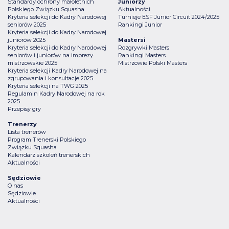
Standardy ochrony małoletnich
Juniorzy
Polskiego Związku Squasha
Aktualności
Kryteria selekcji do Kadry Narodowej
Turnieje ESF Junior Circuit 2024/2025
seniorów 2025
Rankingi Junior
Kryteria selekcji do Kadry Narodowej
juniorów 2025
Mastersi
Kryteria selekcji do Kadry Narodowej
Rozgrywki Masters
seniorów i juniorów na imprezy
Rankingi Masters
mistrzowskie 2025
Mistrzowie Polski Masters
Kryteria selekcji Kadry Narodowej na
zgrupowania i konsultacje 2025
Kryteria selekcji na TWG 2025
Regulamin Kadry Narodowej na rok
2025
Przepisy gry
Trenerzy
Lista trenerów
Program Trenerski Polskiego
Związku Squasha
Kalendarz szkoleń trenerskich
Aktualności
Sędziowie
O nas
Sędziowie
Aktualności