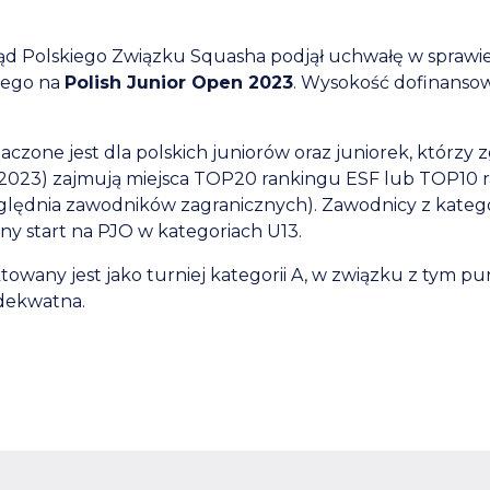
ąd Polskiego Związku Squasha podjął uchwałę w sprawi
wego na
Polish Junior Open 2023
. Wysokość dofinanso
zone jest dla polskich juniorów oraz juniorek, którzy 
0.2023) zajmują miejsca TOP20 rankingu ESF lub TOP10 
lędnia zawodników zagranicznych). Zawodnicy z kategor
ny start na PJO w kategoriach U13.
towany jest jako turniej kategorii A, w związku z tym pu
adekwatna.