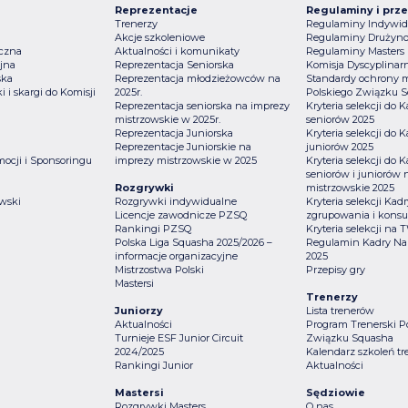
Reprezentacje
Regulaminy i prze
Trenerzy
Regulaminy Indywid
Akcje szkoleniowe
Regulaminy Drużyn
iczna
Aktualności i komunikaty
Regulaminy Masters
jna
Reprezentacja Seniorska
Komisja Dyscyplinar
ska
Reprezentacja młodzieżowców na
Standardy ochrony m
i i skargi do Komisji
2025r.
Polskiego Związku 
Reprezentacja seniorska na imprezy
Kryteria selekcji do
mistrzowskie w 2025r.
seniorów 2025
Reprezentacja Juniorska
Kryteria selekcji do
Reprezentacje Juniorskie na
juniorów 2025
mocji i Sponsoringu
imprezy mistrzowskie w 2025
Kryteria selekcji do
a
seniorów i juniorów 
Rozgrywki
mistrzowskie 2025
wski
Rozgrywki indywidualne
Kryteria selekcji Ka
Licencje zawodnicze PZSQ
zgrupowania i konsul
Rankingi PZSQ
Kryteria selekcji na
Polska Liga Squasha 2025/2026 –
Regulamin Kadry Na
informacje organizacyjne
2025
Mistrzostwa Polski
Przepisy gry
Mastersi
Trenerzy
Juniorzy
Lista trenerów
Aktualności
Program Trenerski P
Turnieje ESF Junior Circuit
Związku Squasha
2024/2025
Kalendarz szkoleń tr
Rankingi Junior
Aktualności
Mastersi
Sędziowie
Rozgrywki Masters
O nas