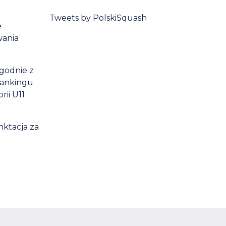
Tweets by PolskiSquash
e
wania
zgodnie z
rankingu
ii U11
nktacja za