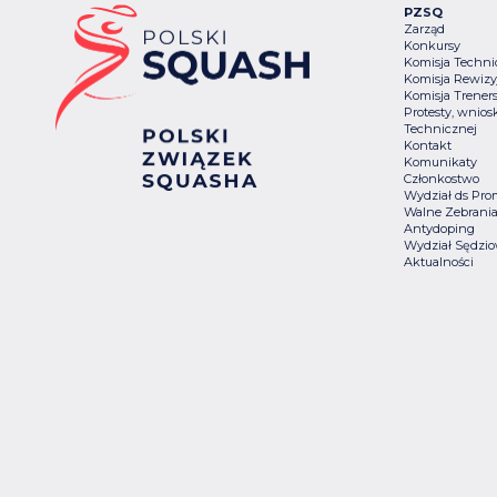
PZSQ
Zarząd
Konkursy
Komisja Techn
Komisja Rewizy
Komisja Trener
Protesty, wniosk
Technicznej
Kontakt
Komunikaty
Członkostwo
Wydział ds Pro
Walne Zebrani
Antydoping
Wydział Sędzio
Aktualności