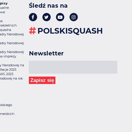
pisy
Śledź nas na
ualne
owe
na
ałoletnich
Squasha
 Kadry Narodowej
 Kadry Narodowej
 Kadry Narodowej
Newsletter
na imprezy
dry Narodowej na
tacje 2025
 TWG 2025
rodowej na rok
Zapisz się
olskiego
enerskich