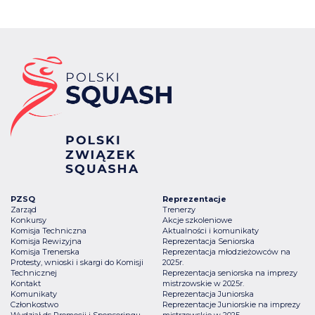
PZSQ
Reprezentacje
Zarząd
Trenerzy
Konkursy
Akcje szkoleniowe
Komisja Techniczna
Aktualności i komunikaty
Komisja Rewizyjna
Reprezentacja Seniorska
Komisja Trenerska
Reprezentacja młodzieżowców na
Protesty, wnioski i skargi do Komisji
2025r.
Technicznej
Reprezentacja seniorska na imprezy
Kontakt
mistrzowskie w 2025r.
Komunikaty
Reprezentacja Juniorska
Członkostwo
Reprezentacje Juniorskie na imprezy
Wydział ds Promocji i Sponsoringu
mistrzowskie w 2025