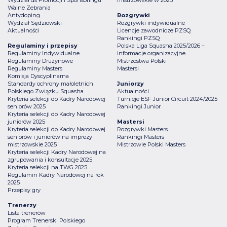
Walne Zebrania
Antydoping
Rozgrywki
Wydział Sędziowski
Rozgrywki indywidualne
Aktualności
Licencje zawodnicze PZSQ
Rankingi PZSQ
Regulaminy i przepisy
Polska Liga Squasha 2025/2026 –
Regulaminy Indywidualne
informacje organizacyjne
Regulaminy Drużynowe
Mistrzostwa Polski
Regulaminy Masters
Mastersi
Komisja Dyscyplinarna
Standardy ochrony małoletnich
Juniorzy
Polskiego Związku Squasha
Aktualności
Kryteria selekcji do Kadry Narodowej
Turnieje ESF Junior Circuit 2024/2025
seniorów 2025
Rankingi Junior
Kryteria selekcji do Kadry Narodowej
juniorów 2025
Mastersi
Kryteria selekcji do Kadry Narodowej
Rozgrywki Masters
seniorów i juniorów na imprezy
Rankingi Masters
mistrzowskie 2025
Mistrzowie Polski Masters
Kryteria selekcji Kadry Narodowej na
zgrupowania i konsultacje 2025
Kryteria selekcji na TWG 2025
Regulamin Kadry Narodowej na rok
2025
Przepisy gry
Trenerzy
Lista trenerów
Program Trenerski Polskiego