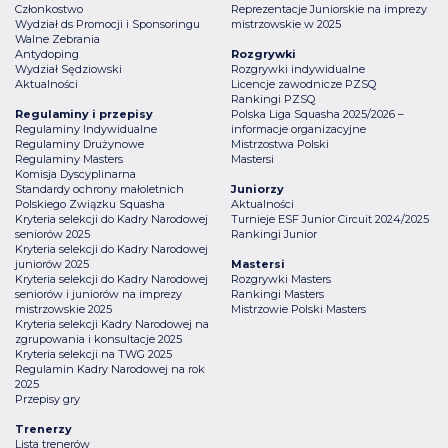
Członkostwo
Reprezentacje Juniorskie na imprezy
Wydział ds Promocji i Sponsoringu
mistrzowskie w 2025
Walne Zebrania
Antydoping
Rozgrywki
Wydział Sędziowski
Rozgrywki indywidualne
Aktualności
Licencje zawodnicze PZSQ
Rankingi PZSQ
Regulaminy i przepisy
Polska Liga Squasha 2025/2026 –
Regulaminy Indywidualne
informacje organizacyjne
Regulaminy Drużynowe
Mistrzostwa Polski
Regulaminy Masters
Mastersi
Komisja Dyscyplinarna
Standardy ochrony małoletnich
Juniorzy
Polskiego Związku Squasha
Aktualności
Kryteria selekcji do Kadry Narodowej
Turnieje ESF Junior Circuit 2024/2025
seniorów 2025
Rankingi Junior
Kryteria selekcji do Kadry Narodowej
juniorów 2025
Mastersi
Kryteria selekcji do Kadry Narodowej
Rozgrywki Masters
seniorów i juniorów na imprezy
Rankingi Masters
mistrzowskie 2025
Mistrzowie Polski Masters
Kryteria selekcji Kadry Narodowej na
zgrupowania i konsultacje 2025
Kryteria selekcji na TWG 2025
Regulamin Kadry Narodowej na rok
2025
Przepisy gry
Trenerzy
Lista trenerów