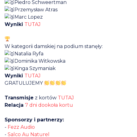
Piedro Schweertman
Przemysław Atras
Marc Lopez
Wyniki
TUTAJ
W kategorii damskiej na podium stanęły:
Natalia Ryfa
Dominika Witkowska
Kinga Szymaniak
Wyniki
TUTAJ
GRATULUJEMY
Transmisje
z kortów
TUTAJ
Relacja
7 dni dookoła kortu
Sponsorzy i partnerzy:
-
Fezz Audio
-
Salco Au Naturel