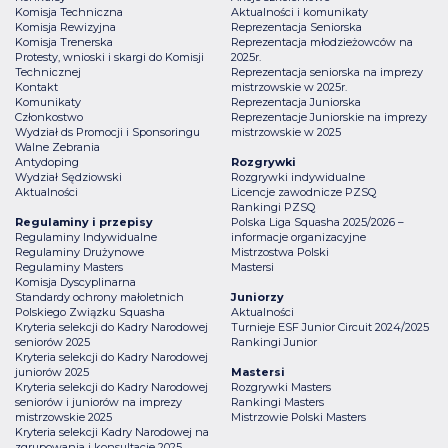
Komisja Techniczna
Aktualności i komunikaty
Komisja Rewizyjna
Reprezentacja Seniorska
Komisja Trenerska
Reprezentacja młodzieżowców na
Protesty, wnioski i skargi do Komisji
2025r.
Technicznej
Reprezentacja seniorska na imprezy
Kontakt
mistrzowskie w 2025r.
Komunikaty
Reprezentacja Juniorska
Członkostwo
Reprezentacje Juniorskie na imprezy
Wydział ds Promocji i Sponsoringu
mistrzowskie w 2025
Walne Zebrania
Antydoping
Rozgrywki
Wydział Sędziowski
Rozgrywki indywidualne
Aktualności
Licencje zawodnicze PZSQ
Rankingi PZSQ
Regulaminy i przepisy
Polska Liga Squasha 2025/2026 –
Regulaminy Indywidualne
informacje organizacyjne
Regulaminy Drużynowe
Mistrzostwa Polski
Regulaminy Masters
Mastersi
Komisja Dyscyplinarna
Standardy ochrony małoletnich
Juniorzy
Polskiego Związku Squasha
Aktualności
Kryteria selekcji do Kadry Narodowej
Turnieje ESF Junior Circuit 2024/2025
seniorów 2025
Rankingi Junior
Kryteria selekcji do Kadry Narodowej
juniorów 2025
Mastersi
Kryteria selekcji do Kadry Narodowej
Rozgrywki Masters
seniorów i juniorów na imprezy
Rankingi Masters
mistrzowskie 2025
Mistrzowie Polski Masters
Kryteria selekcji Kadry Narodowej na
zgrupowania i konsultacje 2025