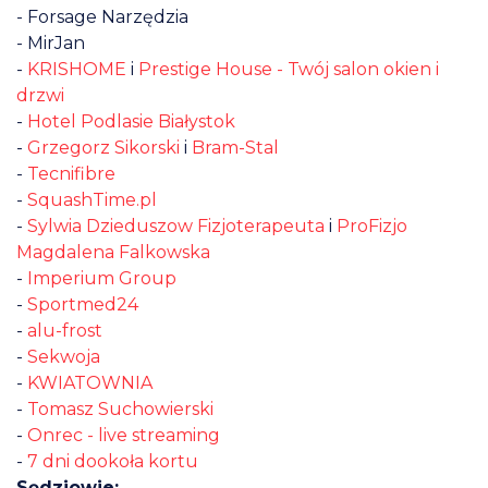
- Forsage Narzędzia
- MirJan
-
KRISHOME
i
Prestige House - Twój salon okien i
drzwi
-
Hotel Podlasie Białystok
-
Grzegorz Sikorski
i
Bram-Stal
-
Tecnifibre
-
SquashTime.pl
-
Sylwia Dzieduszow Fizjoterapeuta
i
ProFizjo
Magdalena Falkowska
-
Imperium Group
-
Sportmed24
-
alu-frost
-
Sekwoja
-
KWIATOWNIA
-
Tomasz Suchowierski
-
Onrec - live streaming
-
7 dni dookoła kortu
Sędziowie: