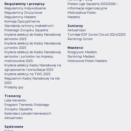
Regulaminy i przepisy
Polska Liga Squasha 2025/2026 –
Regulaminy Indywidualne
informacje organizacyjne
Regulaminy Drużynowe
Mistrzostwa Polski
Regulaminy Masters
Mastersi
Komisja Dyscyplinarna
Standardy ochrony małoletnich
Juniorzy
Polskiego Związku Squasha
Aktualności
Kryteria selekcji do Kadry Narodowej
Turnieje ESF Junior Circuit 2024/2025
seniorów 2025
Rankingi Junior
Kryteria selekcji do Kadry Narodowej
juniorów 2025
Mastersi
Kryteria selekcji do Kadry Narodowej
Rozgrywki Masters
seniorów i juniorów na imprezy
Rankingi Masters
mistrzowskie 2025
Mistrzowie Polski Masters
Kryteria selekcji Kadry Narodowej na
zgrupowania i konsultacje 2025
Kryteria selekcji na TWG 2025
Regulamin Kadry Narodowej na rok
2025
Przepisy gry
Trenerzy
Lista trenerów
Program Trenerski Polskiego
Związku Squasha
Kalendarz szkoleń trenerskich
Aktualności
Sędziowie