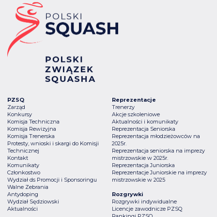
PZSQ
Reprezentacje
Zarząd
Trenerzy
Konkursy
Akcje szkoleniowe
Komisja Techniczna
Aktualności i komunikaty
Komisja Rewizyjna
Reprezentacja Seniorska
Komisja Trenerska
Reprezentacja młodzieżowców na
Protesty, wnioski i skargi do Komisji
2025r.
Technicznej
Reprezentacja seniorska na imprezy
Kontakt
mistrzowskie w 2025r.
Komunikaty
Reprezentacja Juniorska
Członkostwo
Reprezentacje Juniorskie na imprezy
Wydział ds Promocji i Sponsoringu
mistrzowskie w 2025
Walne Zebrania
Antydoping
Rozgrywki
Wydział Sędziowski
Rozgrywki indywidualne
Aktualności
Licencje zawodnicze PZSQ
Rankingi PZSQ