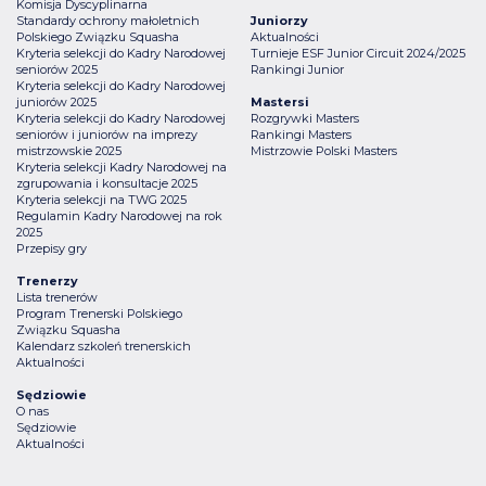
Komisja Dyscyplinarna
Standardy ochrony małoletnich
Juniorzy
Polskiego Związku Squasha
Aktualności
Kryteria selekcji do Kadry Narodowej
Turnieje ESF Junior Circuit 2024/2025
seniorów 2025
Rankingi Junior
Kryteria selekcji do Kadry Narodowej
juniorów 2025
Mastersi
Kryteria selekcji do Kadry Narodowej
Rozgrywki Masters
seniorów i juniorów na imprezy
Rankingi Masters
mistrzowskie 2025
Mistrzowie Polski Masters
Kryteria selekcji Kadry Narodowej na
zgrupowania i konsultacje 2025
Kryteria selekcji na TWG 2025
Regulamin Kadry Narodowej na rok
2025
Przepisy gry
Trenerzy
Lista trenerów
Program Trenerski Polskiego
Związku Squasha
Kalendarz szkoleń trenerskich
Aktualności
Sędziowie
O nas
Sędziowie
Aktualności