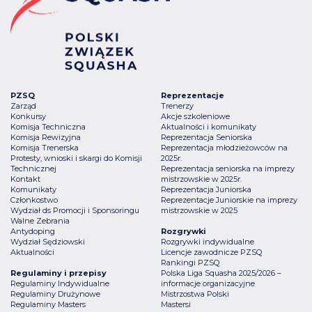
PZSQ
Reprezentacje
Zarząd
Trenerzy
Konkursy
Akcje szkoleniowe
Komisja Techniczna
Aktualności i komunikaty
Komisja Rewizyjna
Reprezentacja Seniorska
Komisja Trenerska
Reprezentacja młodzieżowców na
Protesty, wnioski i skargi do Komisji
2025r.
Technicznej
Reprezentacja seniorska na imprezy
Kontakt
mistrzowskie w 2025r.
Komunikaty
Reprezentacja Juniorska
Członkostwo
Reprezentacje Juniorskie na imprezy
Wydział ds Promocji i Sponsoringu
mistrzowskie w 2025
Walne Zebrania
Antydoping
Rozgrywki
Wydział Sędziowski
Rozgrywki indywidualne
Aktualności
Licencje zawodnicze PZSQ
Rankingi PZSQ
Regulaminy i przepisy
Polska Liga Squasha 2025/2026 –
Regulaminy Indywidualne
informacje organizacyjne
Regulaminy Drużynowe
Mistrzostwa Polski
Regulaminy Masters
Mastersi