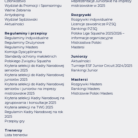
Członkostwo
Reprezentacje Juniorskie na imprezy
Wydział ds Promocji i Sponsoringu
mistrzowskie w 2025
Walne Zebrania
Antydoping
Rozgrywki
Wydział Sędziowski
Rozgrywki indywidualne
Aktualności
Licencje zawodnicze PZSQ
Rankingi PZSQ
Regulaminy i przepisy
Polska Liga Squasha 2025/2026 –
Regulaminy Indywidualne
informacje organizacyjne
Regulaminy Drużynowe
Mistrzostwa Polski
Regulaminy Masters
Mastersi
Komisja Dyscyplinarna
Standardy ochrony małoletnich
Juniorzy
Polskiego Związku Squasha
Aktualności
Kryteria selekcji do Kadry Narodowej
Turnieje ESF Junior Circuit 2024/2025
seniorów 2025
Rankingi Junior
Kryteria selekcji do Kadry Narodowej
juniorów 2025
Mastersi
Kryteria selekcji do Kadry Narodowej
Rozgrywki Masters
seniorów i juniorów na imprezy
Rankingi Masters
mistrzowskie 2025
Mistrzowie Polski Masters
Kryteria selekcji Kadry Narodowej na
zgrupowania i konsultacje 2025
Kryteria selekcji na TWG 2025
Regulamin Kadry Narodowej na rok
2025
Przepisy gry
Trenerzy
Lista trenerów