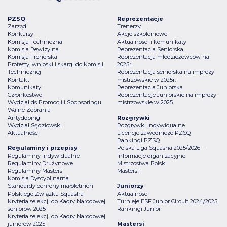
PZSQ
Reprezentacje
Zarząd
Trenerzy
Konkursy
Akcje szkoleniowe
Komisja Techniczna
Aktualności i komunikaty
Komisja Rewizyjna
Reprezentacja Seniorska
Komisja Trenerska
Reprezentacja młodzieżowców na
Protesty, wnioski i skargi do Komisji
2025r.
Technicznej
Reprezentacja seniorska na imprezy
Kontakt
mistrzowskie w 2025r.
Komunikaty
Reprezentacja Juniorska
Członkostwo
Reprezentacje Juniorskie na imprezy
Wydział ds Promocji i Sponsoringu
mistrzowskie w 2025
Walne Zebrania
Antydoping
Rozgrywki
Wydział Sędziowski
Rozgrywki indywidualne
Aktualności
Licencje zawodnicze PZSQ
Rankingi PZSQ
Regulaminy i przepisy
Polska Liga Squasha 2025/2026 –
Regulaminy Indywidualne
informacje organizacyjne
Regulaminy Drużynowe
Mistrzostwa Polski
Regulaminy Masters
Mastersi
Komisja Dyscyplinarna
Standardy ochrony małoletnich
Juniorzy
Polskiego Związku Squasha
Aktualności
Kryteria selekcji do Kadry Narodowej
Turnieje ESF Junior Circuit 2024/2025
seniorów 2025
Rankingi Junior
Kryteria selekcji do Kadry Narodowej
juniorów 2025
Mastersi