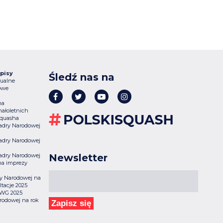
pisy
Śledź nas na
ualne
owe
na
ałoletnich
Squasha
 Kadry Narodowej
 Kadry Narodowej
 Kadry Narodowej
Newsletter
na imprezy
dry Narodowej na
tacje 2025
 TWG 2025
rodowej na rok
Zapisz się