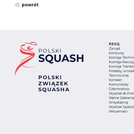
powrót
PZSQ
Zarząd
Konkursy
Komisja Techn
Komisja Rewizy
Komisja Trener
Protesty, wniosk
Technicznej
Kontakt
Komunikaty
Członkostwo
Wydział ds Pro
Walne Zebrani
Antydoping
Wydział Sędzio
Aktualności