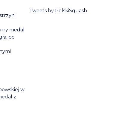
Tweets by PolskiSquash
strzyni
brny medal
ła, po
lnymi
bowskiej w
medal z