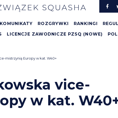
KOMUNIKATY
ROZGRYWKI
RANKINGI
REGU
S
LICENCJE ZAWODNICZE PZSQ (NOWE)
POL
e-mistrzynią Europy w kat. W40+
kowska vice-
ropy w kat. W40