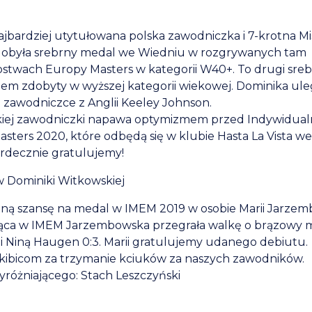
jbardziej utytułowana polska zawodniczka i 7-krotna Mi
 zdobyła srebrny medal we Wiedniu w rozgrywanych tam
stwach Europy Masters w kategorii W40+. To drugi sre
zem zdobyty w wyższej kategorii wiekowej. Dominika uleg
3 zawodniczce z Anglii Keeley Johnson.
kiej zawodniczki napawa optymizmem przed Indywidua
sters 2020, które odbędą się w klubie Hasta La Vista we
rdecznie gratulujemy!
w Dominiki Witkowskiej
edną szansę na medal w IMEM 2019 w osobie Marii Jarzem
ująca w IMEM Jarzembowska przegrała walkę o brązowy 
 Niną Haugen 0:3. Marii gratulujemy udanego debiutu.
kibicom za trzymanie kciuków za naszych zawodników.
yróżniającego: Stach Leszczyński