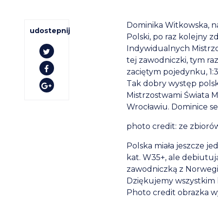
Dominika Witkowska, na
udostepnij
Polski, po raz kolejny
Indywidualnych Mistrzo
tej zawodniczki, tym ra
zaciętym pojedynku, 1:
Tak dobry występ pols
Mistrzostwami Świata Ma
Wrocławiu. Dominice se
photo credit: ze zbioró
Polska miała jeszcze j
kat. W35+, ale debiut
zawodniczką z Norwegii
Dziękujemy wszystkim 
Photo credit obrazka w