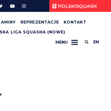
Kryteria selekcji na TWG 2025
Regulamin Kadry Narodowej na rok 2025
Przepisy gry
LAMINY
REPREZENTACJE
KONTAKT
SKA LIGA SQUASHA (NOWE)
EN
MENU
+