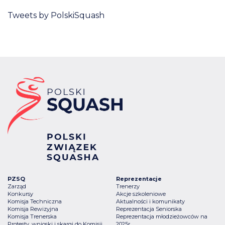
Tweets by PolskiSquash
PZSQ
Reprezentacje
Zarząd
Trenerzy
Konkursy
Akcje szkoleniowe
Komisja Techniczna
Aktualności i komunikaty
Komisja Rewizyjna
Reprezentacja Seniorska
Komisja Trenerska
Reprezentacja młodzieżowców na
Protesty, wnioski i skargi do Komisji
2025r.