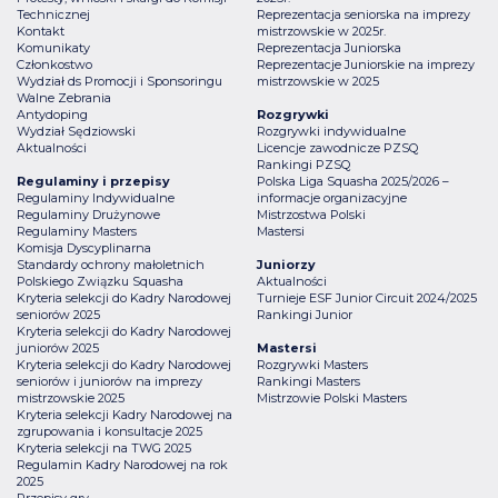
Technicznej
Reprezentacja seniorska na imprezy
Kontakt
mistrzowskie w 2025r.
Komunikaty
Reprezentacja Juniorska
Członkostwo
Reprezentacje Juniorskie na imprezy
Wydział ds Promocji i Sponsoringu
mistrzowskie w 2025
Walne Zebrania
Antydoping
Rozgrywki
Wydział Sędziowski
Rozgrywki indywidualne
Aktualności
Licencje zawodnicze PZSQ
Rankingi PZSQ
Regulaminy i przepisy
Polska Liga Squasha 2025/2026 –
Regulaminy Indywidualne
informacje organizacyjne
Regulaminy Drużynowe
Mistrzostwa Polski
Regulaminy Masters
Mastersi
Komisja Dyscyplinarna
Standardy ochrony małoletnich
Juniorzy
Polskiego Związku Squasha
Aktualności
Kryteria selekcji do Kadry Narodowej
Turnieje ESF Junior Circuit 2024/2025
seniorów 2025
Rankingi Junior
Kryteria selekcji do Kadry Narodowej
juniorów 2025
Mastersi
Kryteria selekcji do Kadry Narodowej
Rozgrywki Masters
seniorów i juniorów na imprezy
Rankingi Masters
mistrzowskie 2025
Mistrzowie Polski Masters
Kryteria selekcji Kadry Narodowej na
zgrupowania i konsultacje 2025
Kryteria selekcji na TWG 2025
Regulamin Kadry Narodowej na rok
2025
Przepisy gry