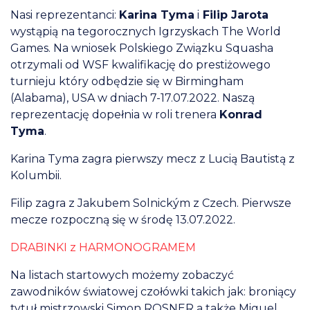
Nasi reprezentanci:
Karina Tyma
i
Filip Jarota
wystąpią na tegorocznych Igrzyskach The World
Games. Na wniosek Polskiego Związku Squasha
otrzymali od WSF kwalifikację do prestiżowego
turnieju który odbędzie się w Birmingham
(Alabama), USA w dniach 7-17.07.2022. Naszą
reprezentację dopełnia w roli trenera
Konrad
Tyma
.
Karina Tyma zagra pierwszy mecz z Lucią Bautistą z
Kolumbii.
Filip zagra z Jakubem Solnickým z Czech. Pierwsze
mecze rozpoczną się w środę 13.07.2022.
DRABINKI z HARMONOGRAMEM
Na listach startowych możemy zobaczyć
zawodników światowej czołówki takich jak: broniący
tytuł mistrzowski Simon ROSNER a także Miguel