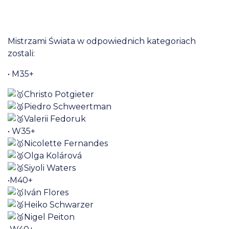
Mistrzami Świata w odpowiednich kategoriach
zostali:
• M35+
Christo Potgieter
Piedro Schweertman
Valerii Fedoruk
• W35+
Nicolette Fernandes
Olga Kolárová
Siyoli Waters
•M40+
Iván Flores
Heiko Schwarzer
Nigel Peiton