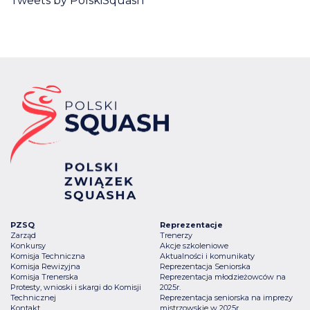
Tweets by PolskiSquash
PZSQ
Reprezentacje
Zarząd
Trenerzy
Konkursy
Akcje szkoleniowe
Komisja Techniczna
Aktualności i komunikaty
Komisja Rewizyjna
Reprezentacja Seniorska
Komisja Trenerska
Reprezentacja młodzieżowców na
Protesty, wnioski i skargi do Komisji
2025r.
Technicznej
Reprezentacja seniorska na imprezy
Kontakt
mistrzowskie w 2025r.