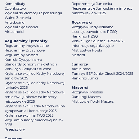
Komunikaty
Reprezentacja Juniorska
Członkostwo
Reprezentacje Juniorskie na imprezy
Wydział ds Promocji i Sponsoringu
mistrzowskie w 2025
Walne Zebrania
Antydoping
Rozgrywki
Wydział Sędziowski
Rozgrywki indywidualne
Aktualności
Licencje zawodnicze PZSQ
Rankingi PZSQ
Regulaminy i przepisy
Polska Liga Squasha 2025/2026 –
Regulaminy Indywidualne
informacje organizacyjne
Regulaminy Drużynowe
Mistrzostwa Polski
Regulaminy Masters
Mastersi
Komisja Dyscyplinarna
Standardy ochrony małoletnich
Juniorzy
Polskiego Związku Squasha
Aktualności
Kryteria selekcji do Kadry Narodowej
Turnieje ESF Junior Circuit 2024/2025
seniorów 2025
Rankingi Junior
Kryteria selekcji do Kadry Narodowej
juniorów 2025
Mastersi
Kryteria selekcji do Kadry Narodowej
Rozgrywki Masters
seniorów i juniorów na imprezy
Rankingi Masters
mistrzowskie 2025
Mistrzowie Polski Masters
Kryteria selekcji Kadry Narodowej na
zgrupowania i konsultacje 2025
Kryteria selekcji na TWG 2025
Regulamin Kadry Narodowej na rok
2025
Przepisy gry
Trenerzy