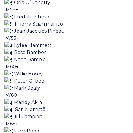
Orla O’Doherty
•M55+
Fredrik Johnson
Thierry Scianimanico
Jean-Jacques Pineau
•W55+
Kylee Hammett
Rose Bamber
Nada Bambic
•M60+
Willie Hosey
Peter Gilbee
Mark Sealy
•W60+
Mandy Akin
Sari Niemistö
Jill Campion
•M65+
Pierr Roodt