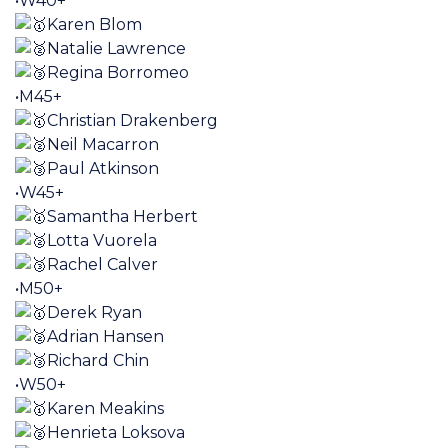
•W40+
Karen Blom
Natalie Lawrence
Regina Borromeo
•M45+
Christian Drakenberg
Neil Macarron
Paul Atkinson
•W45+
Samantha Herbert
Lotta Vuorela
Rachel Calver
•M50+
Derek Ryan
Adrian Hansen
Richard Chin
•W50+
Karen Meakins
Henrieta Loksova