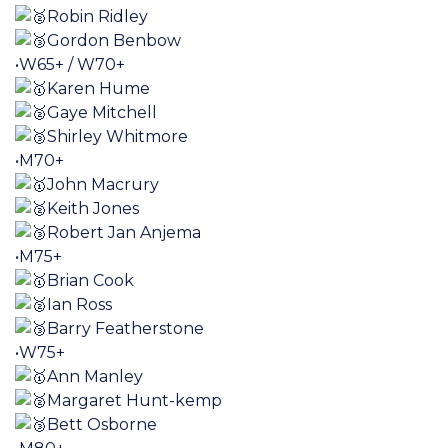
Robin Ridley
Gordon Benbow
•W65+ / W70+
Karen Hume
Gaye Mitchell
Shirley Whitmore
•M70+
John Macrury
Keith Jones
Robert Jan Anjema
•M75+
Brian Cook
Ian Ross
Barry Featherstone
•W75+
Ann Manley
Margaret Hunt-kemp
Bett Osborne